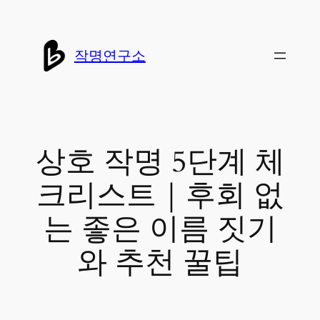
콘
텐
작명연구소
츠
로
바
로
상호 작명 5단계 체
가
크리스트｜후회 없
기
는 좋은 이름 짓기
와 추천 꿀팁