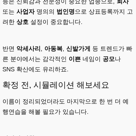
등은 신뢰감과 전문성이 중요한 업종으로,
회사
또는
사업자
명의의
법인명
으로 상표등록까지 고
려한
상호
설정이 중요합니다.
반면
악세사리
,
아동복
,
신발가게
등 트렌드가 빠
른 분야에서는 감각적인
이쁜
네임이
공모
나
SNS 확산에도 유리하죠.
확정 전, 시뮬레이션 해보세요
이름이 정리되었더라도 마지막으로 한 번 더 예
행연습을 해볼 필요가 있습니다.