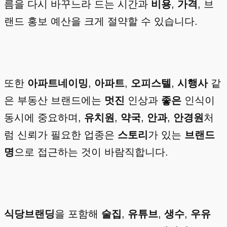
름을 다시 바꾸느라 드는 시간과
비용
,
가격
, 브
랜드 홍보 예산을 크게 절약할 수 있습니다.
또한
아파트네이밍
,
아파트
,
오피스텔
,
시행사
같
은 부동산 브랜드에는
멋진
인상과
좋은
인식이
동시에 중요하며,
유치원
,
약국
,
안과
,
안경원
처
럼 신뢰가 필요한 업종은
스토리
가 있는
브랜드
명
으로 접근하는 것이 바람직합니다.
식당브랜딩
을 포함해
술집
,
유튜브
,
생수
,
우유