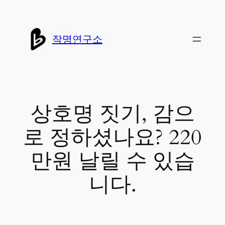
콘
텐
작명연구소
츠
로
바
로
상호명 짓기, 감으
가
로 정하셨나요? 220
기
만원 날릴 수 있습
니다.